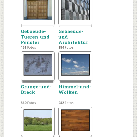
Gebaeude-
Gebaeude-
Tueren-und-
und-
Fenster
Architektur
161
Fotos
184
Fotos
Grunge-und-
Himmel-und-
Dreck
Wolken
360
Fotos
282
Fotos