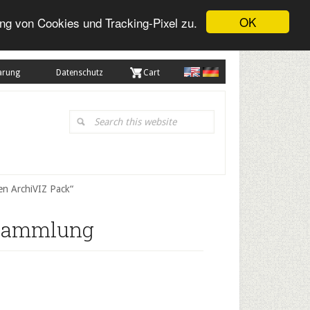
OK
ng von Cookies und Tracking-Pixel zu.
arung
Datenschutz
. Cart
Search
this
website
en ArchiVIZ Pack“
 Sammlung