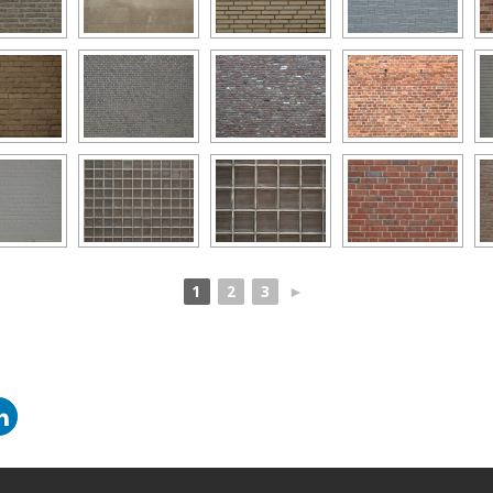
1
2
3
►