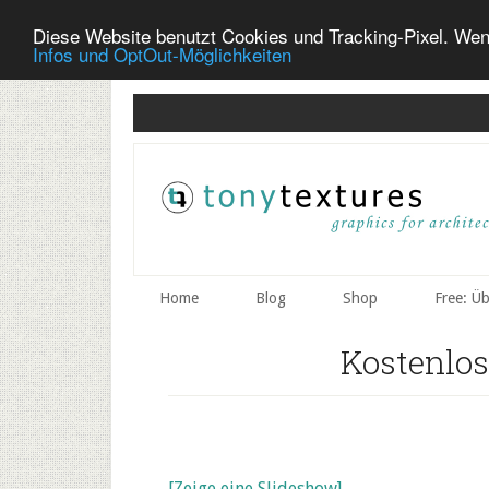
Diese Website benutzt Cookies und Tracking-Pixel. Wen
Infos und OptOut-Möglichkeiten
Skip
Skip
to
to
secondary
main
menu
content
Home
Blog
Shop
Free: Ü
Kostenlo
[Zeige eine Slideshow]