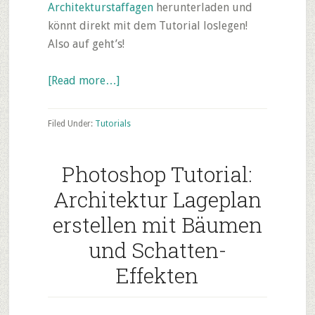
Architekturstaffagen
herunterladen und
könnt direkt mit dem Tutorial loslegen!
Also auf geht’s!
about
[Read more…]
Tutorial:
Architektur
Filed Under:
Tutorials
Rendering
in
Photoshop Tutorial:
Photoshop
nachbearbeiten
Architektur Lageplan
erstellen mit Bäumen
und Schatten-
Effekten