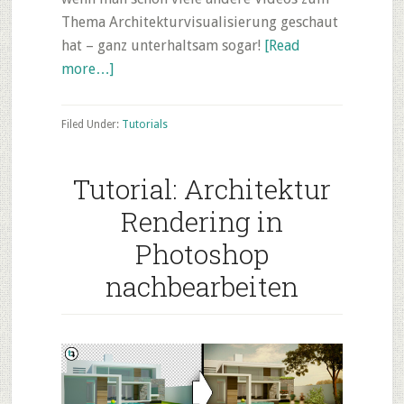
Thema Architekturvisualisierung geschaut
hat – ganz unterhaltsam sogar!
[Read
about
more…]
Kreatives
Photoshop
Filed Under:
Tutorials
Architektur
Tutorial
Tutorial: Architektur
–
Aus
Rendering in
Mouse
Photoshop
wird
nachbearbeiten
ein
Gebäude