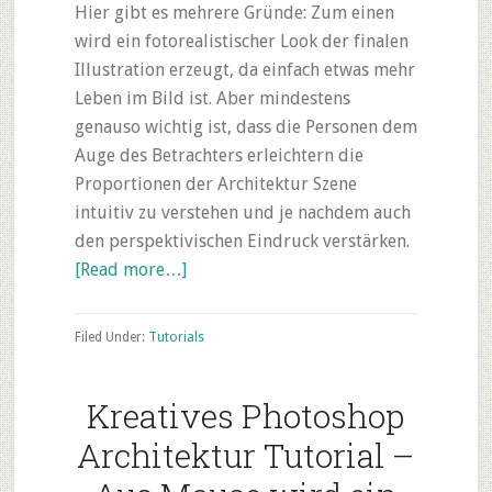
Hier gibt es mehrere Gründe: Zum einen
wird ein fotorealistischer Look der finalen
Illustration erzeugt, da einfach etwas mehr
Leben im Bild ist. Aber mindestens
genauso wichtig ist, dass die Personen dem
Auge des Betrachters erleichtern die
Proportionen der Architektur Szene
intuitiv zu verstehen und je nachdem auch
den perspektivischen Eindruck verstärken.
about
[Read more…]
Photoshop:
Freigestellte
Filed Under:
Tutorials
Personen
in
Kreatives Photoshop
Architektur
Rendering
Architektur Tutorial –
einfügen