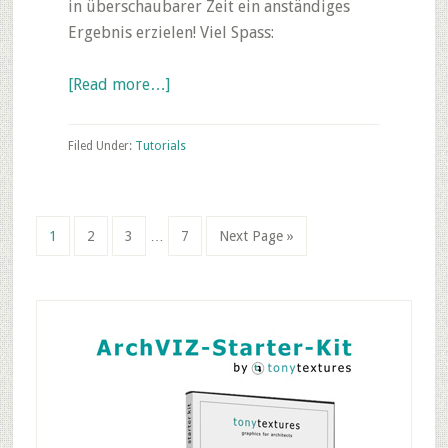
in überschaubarer Zeit ein anständiges
Ergebnis erzielen! Viel Spass:
about
[Read more…]
Photoshop
Tutorial:
Filed Under:
Tutorials
Architektur
Lageplan
erstellen
Interim
Page
Page
Page
Page
Go
1
2
3
…
7
Next Page »
mit
pages
to
Bäumen
omitted
und
Primary
Schatten-
Sidebar
Effekten