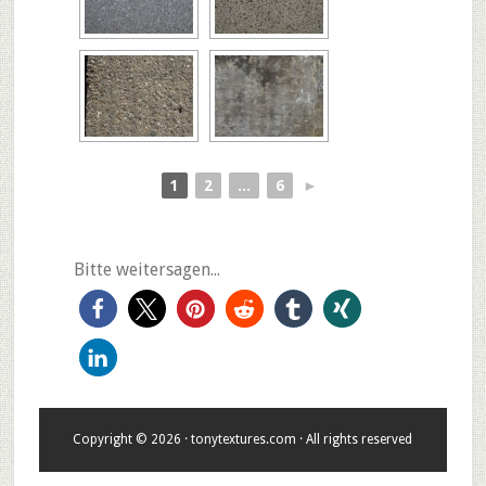
1
2
...
6
►
Bitte weitersagen...
Copyright © 2026 · tonytextures.com · All rights reserved