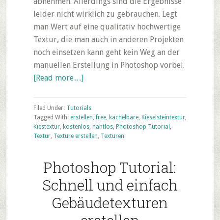
abnehmen. Allerdings sind die Ergebnisse
leider nicht wirklich zu gebrauchen. Legt
man Wert auf eine qualitativ hochwertige
Textur, die man auch in anderen Projekten
noch einsetzen kann geht kein Weg an der
manuellen Erstellung in Photoshop vorbei.
about
[Read more…]
Photoshop
Tutorial
Filed Under:
Tutorials
–
Tagged With:
erstellen
,
free
,
kachelbare
,
Kieselsteintextur
,
Kiestextur
,
kostenlos
,
nahtlos
,
Photoshop Tutorial
,
Nahtlos
Textur
,
Texture erstellen
,
Texturen
kachelbare
Textur
Photoshop Tutorial:
erstellen
Schnell und einfach
Gebäudetexturen