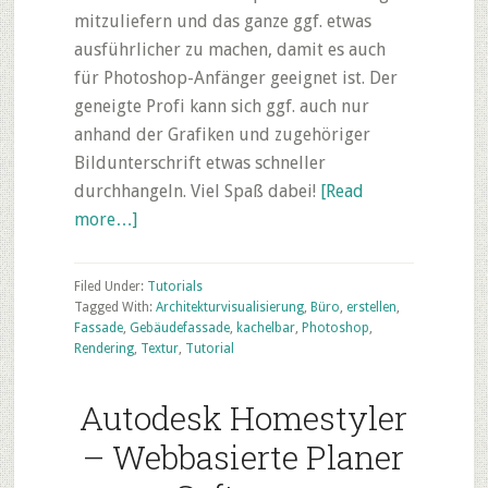
mitzuliefern und das ganze ggf. etwas
ausführlicher zu machen, damit es auch
für Photoshop-Anfänger geeignet ist. Der
geneigte Profi kann sich ggf. auch nur
anhand der Grafiken und zugehöriger
Bildunterschrift etwas schneller
durchhangeln. Viel Spaß dabei!
[Read
about
more…]
Photoshop
Tutorial:
Filed Under:
Tutorials
Schnell
Tagged With:
Architekturvisualisierung
,
Büro
,
erstellen
,
Fassade
,
Gebäudefassade
,
kachelbar
,
Photoshop
,
und
Rendering
,
Textur
,
Tutorial
einfach
Gebäudetexturen
Autodesk Homestyler
erstellen
– Webbasierte Planer