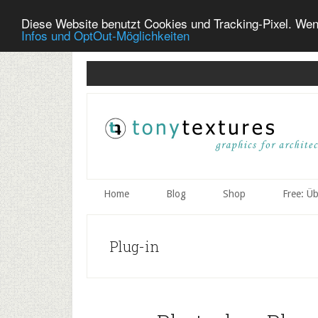
Diese Website benutzt Cookies und Tracking-Pixel. Wen
Infos und OptOut-Möglichkeiten
Skip
Skip
Skip
to
to
to
secondary
main
primary
menu
content
sidebar
Home
Blog
Shop
Free: Ü
Plug-in