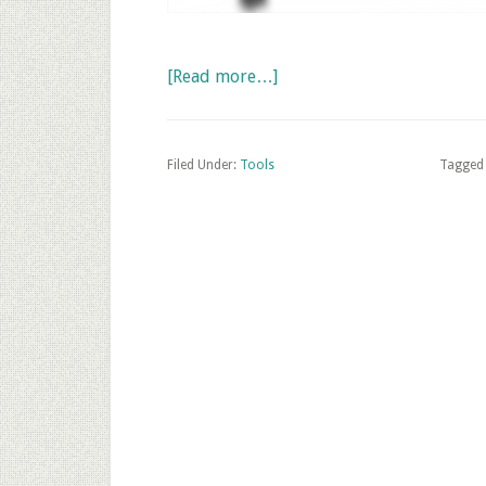
about
[Read more…]
Photoshop
Plug-
in:
Filed Under:
Tools
Tagged
Schatten
schnell
erzeugen