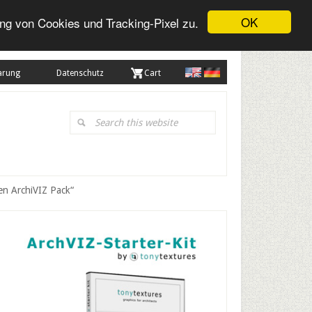
OK
ng von Cookies und Tracking-Pixel zu.
arung
Datenschutz
. Cart
Search
this
website
en ArchiVIZ Pack“
Primary
Sidebar