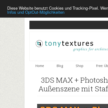
Diese Website benutzt Cookies und Tracking-Pixel. Wen
Infos und OptOut-Möglichkeiten
Skip
Skip
Skip
to
to
to
secondary
main
primary
menu
content
sidebar
Home
Blog
Shop
Free: Ü
3DS MAX + Photosho
Außenszene mit Staf