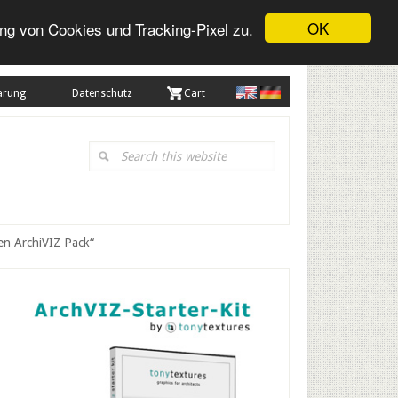
OK
ng von Cookies und Tracking-Pixel zu.
arung
Datenschutz
. Cart
Search
this
website
en ArchiVIZ Pack“
Primary
Sidebar