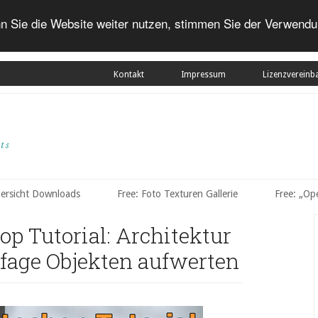
n Sie die Website weiter nutzen, stimmen Sie der Verwendu
Kontakt
Impressum
Lizenzvereinb
bersicht Downloads
Free: Foto Texturen Gallerie
Free: „Op
p Tutorial: Architektur
fage Objekten aufwerten