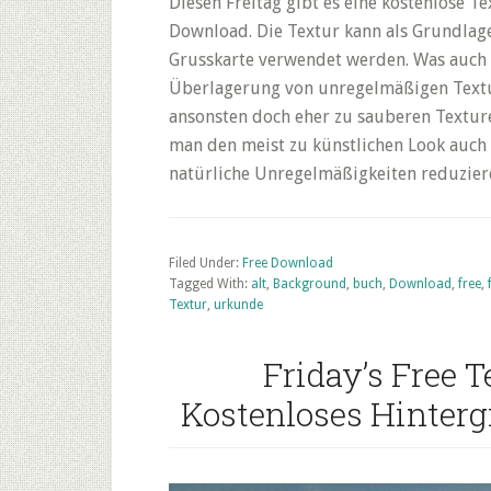
Diesen Freitag gibt es eine kostenlose Te
Download. Die Textur kann als Grundlage
Grusskarte verwendet werden. Was auch i
Überlagerung von unregelmäßigen Texture
ansonsten doch eher zu sauberen Texture
man den meist zu künstlichen Look auch 
natürliche Unregelmäßigkeiten reduzier
Filed Under:
Free Download
Tagged With:
alt
,
Background
,
buch
,
Download
,
free
,
Textur
,
urkunde
Friday’s Free 
Kostenloses Hinte