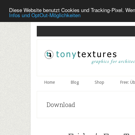
Diese Website benutzt Cookies und Tracking-Pixel. Wen
Infos und OptOut-Möglichkeiten
Skip
Skip
Skip
to
to
to
secondary
main
primary
menu
content
sidebar
Home
Blog
Shop
Free: Ü
Download