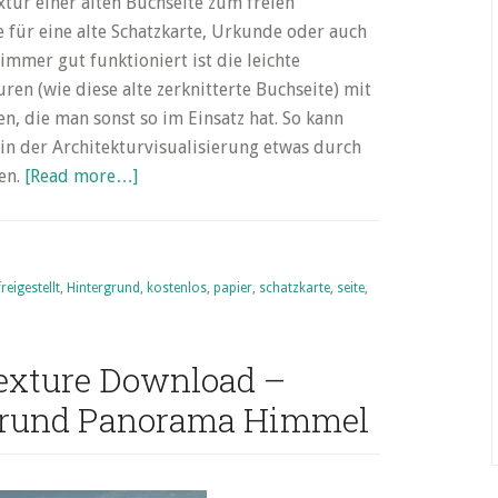
xtur einer alten Buchseite zum freien
 für eine alte Schatzkarte, Urkunde oder auch
mmer gut funktioniert ist die leichte
n (wie diese alte zerknitterte Buchseite) mit
n, die man sonst so im Einsatz hat. So kann
in der Architekturvisualisierung etwas durch
about
en.
[Read more…]
Friday’s
Free
Texture
freigestellt
,
Hintergrund
–
,
kostenlos
,
papier
,
schatzkarte
,
seite
,
Altes
Papier
Texture Download –
rgrund Panorama Himmel