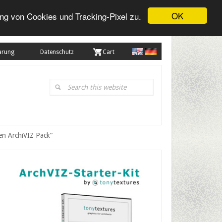
OK
ng von Cookies und Tracking-Pixel zu.
arung
Datenschutz
. Cart
Search
this
website
en ArchiVIZ Pack“
Primary
Sidebar