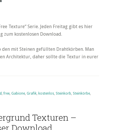
ree Texture“ Serie. Jeden Freitag gibt es hier
ng zum kostenlosen Download.
so den mit Steinen gefüllten Drahtkörben. Man
n Architektur, daher sollte die Textur in eurer
out
iday’s
ee
xture
d
wnload
,
free
,
Gabione
,
Grafik
,
kostenlos
,
Steinkorb
,
Steinkörbe
,
stenlos
ergrund Texturen –
bionen
einkorb
ser Download