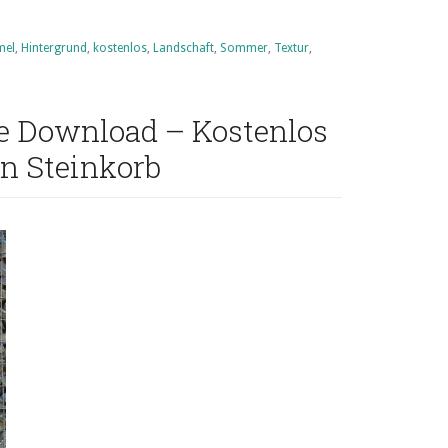
Texture
mel
,
Hintergrund
,
kostenlos
Download
,
Landschaft
,
Sommer
,
Textur
,
–
Kostenloses
re Download – Kostenlos
Hintergrund
Panorama
n Steinkorb
Himmel