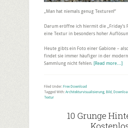
„Man hat niemals genug Texturen!“
Darum eröffne ich hiermit die „Friday’s F
eine Textur in besonders hoher Auflösu
Heute gibts ein Foto einer Gabione – al
findet sie immer häufiger in der moderne
ab
Sammlung nicht fehlen.
[Read more…]
Fr
Fr
Te
Filed Under:
Free Download
Tagged With:
Architekturvisualisierung
,
Bild
,
Downloa
Do
Textur
–
Ko
10 Grunge Hint
Ga
St
Kostenlo