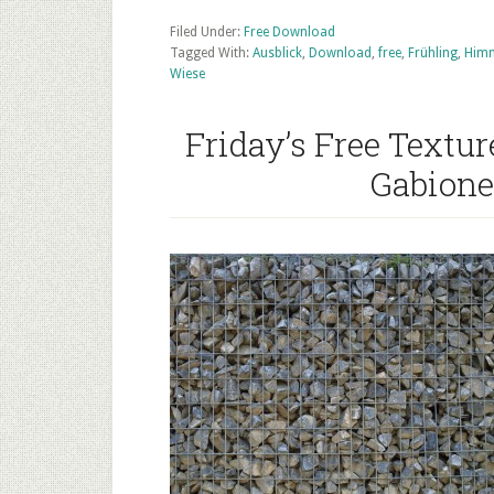
Filed Under:
Free Download
Tagged With:
Ausblick
,
Download
,
free
,
Frühling
,
Him
Wiese
Friday’s Free Textu
Gabione