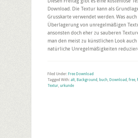
Diesen Freitag gibt es eine kostenlose Te
Download. Die Textur kann als Grundlage
Grusskarte verwendet werden. Was auch i
Überlagerung von unregelmäßigen Texture
ansonsten doch eher zu sauberen Texture
man den meist zu künstlichen Look auch 
natürliche Unregelmäßigkeiten reduzier
Filed Under:
Free Download
Tagged With:
alt
,
Background
,
buch
,
Download
,
free
,
Textur
,
urkunde