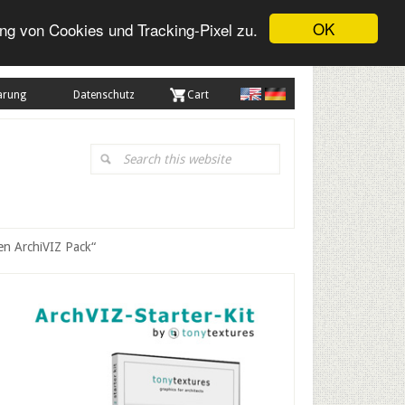
OK
ng von Cookies und Tracking-Pixel zu.
arung
Datenschutz
. Cart
Search
this
website
en ArchiVIZ Pack“
Primary
Sidebar