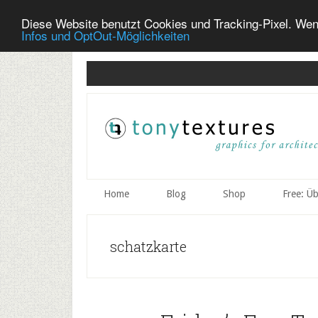
Diese Website benutzt Cookies und Tracking-Pixel. Wen
Infos und OptOut-Möglichkeiten
Skip
Skip
Skip
to
to
to
secondary
main
primary
menu
content
sidebar
Home
Blog
Shop
Free: Ü
schatzkarte