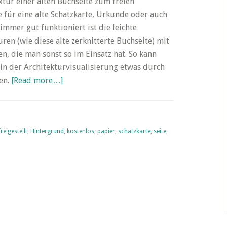
xtur einer alten Buchseite zum freien
 für eine alte Schatzkarte, Urkunde oder auch
mmer gut funktioniert ist die leichte
n (wie diese alte zerknitterte Buchseite) mit
n, die man sonst so im Einsatz hat. So kann
in der Architekturvisualisierung etwas durch
about
en.
[Read more…]
Friday’s
Free
Texture
freigestellt
,
Hintergrund
–
,
kostenlos
,
papier
,
schatzkarte
,
seite
,
Altes
Papier