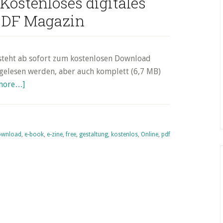
 Kostenloses digitales
PDF Magazin
steht ab sofort zum kostenlosen Download
 gelesen werden, aber auch komplett (6,7 MB)
about
more…]
„Dmig
5“
online
ownload
,
–
e-book
,
e-zine
,
free
,
gestaltung
,
kostenlos
,
Online
,
pdf
Kostenloses
digitales
Design
PDF
Magazin