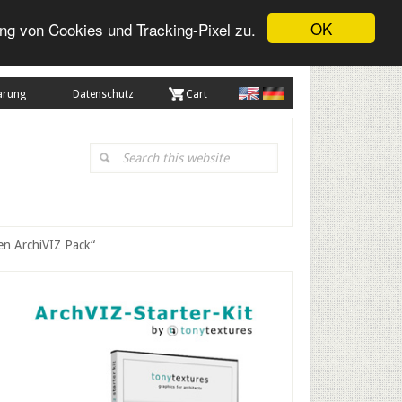
OK
ng von Cookies und Tracking-Pixel zu.
arung
Datenschutz
. Cart
Search
this
website
en ArchiVIZ Pack“
Primary
Sidebar