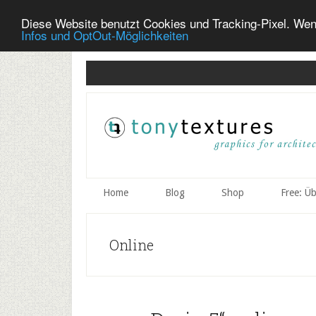
Diese Website benutzt Cookies und Tracking-Pixel. Wen
Infos und OptOut-Möglichkeiten
Skip
Skip
Skip
to
to
to
secondary
main
primary
menu
content
sidebar
Home
Blog
Shop
Free: Ü
Online