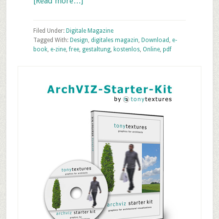
about
[Read more…]
„Dmig
5“
Filed Under:
Digitale Magazine
online
Tagged With:
Design
,
digitales magazin
,
Download
,
e-
book
,
e-zine
,
free
,
gestaltung
,
kostenlos
,
Online
,
pdf
–
Kostenloses
Primary
digitales
Sidebar
Design
PDF
Magazin