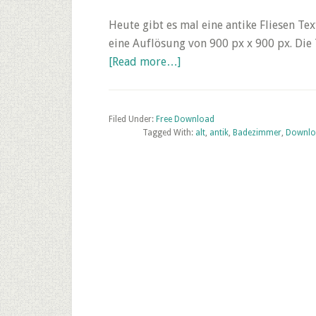
Heute gibt es mal eine antike Fliesen Te
eine Auflösung von 900 px x 900 px. Die
about
[Read more…]
Friday’s
Free
Texture
Filed Under:
Free Download
Tagged With:
Download
alt
,
antik
,
Badezimmer
,
Downlo
–
Antike
Fliesen
Textur