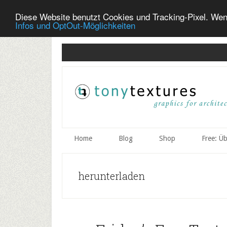
Diese Website benutzt Cookies und Tracking-Pixel. Wen
Infos und OptOut-Möglichkeiten
Skip
Skip
Skip
to
to
to
secondary
main
primary
menu
content
sidebar
Home
Blog
Shop
Free: Ü
herunterladen