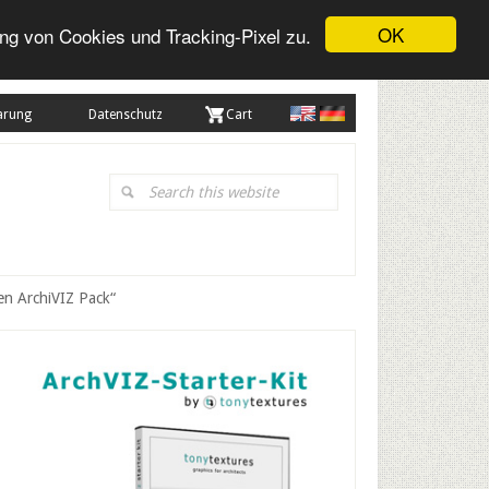
OK
ng von Cookies und Tracking-Pixel zu.
arung
Datenschutz
. Cart
Search
this
website
en ArchiVIZ Pack“
Primary
Sidebar