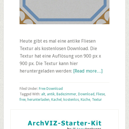
Heute gibt es mal eine antike Fliesen
Textur als kostenlosen Download. Die
Textur hat eine Auflösung von 900 px x
900 px. Die Textur kann hier
about
heruntergeladen werden:
[Read more…]
Friday’s
Free
Filed Under:
Free Download
Texture
Tagged With:
alt
,
antik
,
Badezimmer
,
Download
,
Fliese
,
free
,
herunterladen
,
Kachel
,
kostenlos
,
Küche
,
Textur
Download
–
Primary
Antike
Sidebar
Fliesen