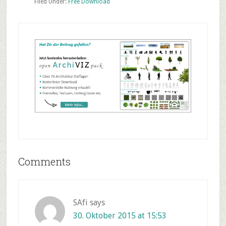
Filed Under:
Free Download
Reader
Comments
Interactions
SAfi
says
30. Oktober 2015 at 15:53