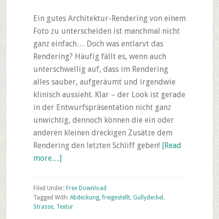
Ein gutes Architektur-Rendering von einem
Foto zu unterscheiden ist manchmal nicht
ganz einfach… Doch was entlarvt das
Rendering? Häufig fällt es, wenn auch
unterschwellig auf, dass im Rendering
alles sauber, aufgeräumt und irgendwie
klinisch aussieht. Klar – der Look ist gerade
in der Entwurfspräsentation nicht ganz
unwichtig, dennoch können die ein oder
anderen kleinen dreckigen Zusätze dem
Rendering den letzten Schliff geben!
[Read
about
more…]
5
kostenlose
Filed Under:
Free Download
Texturen
Tagged With:
Abdeckung
,
freigestellt
,
Gullydeckel
,
Strasse
,
Textur
Gullydeckel,