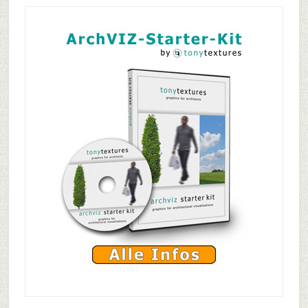
Kanalabdeckungen
Primary
und
Sidebar
anderer
Straßenelemente