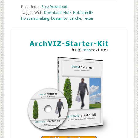
Free
Filed Under:
Free Download
Texture
Tagged With:
Download
,
Holz
,
Holzlamelle
,
Holzverschalung
,
kostenlos
,
Lärche
,
Textur
Download
–
Primary
Kostenlose
Sidebar
Textur
Holzschalung
/
Holzlamelle