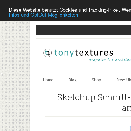
Diese Website benutzt Cookies und Tracking-Pixel. Wen
Infos und OptOut-Möglichkeiten
Skip
Skip
Skip
to
to
to
secondary
main
primary
menu
content
sidebar
Home
Blog
Shop
Free: Ü
Sketchup Schnitt
a