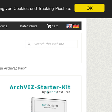
OK
ng von Cookies und Tracking-Pixel zu.
arung
Datenschutz
. Cart
Search
this
website
en ArchiVIZ Pack“
Primary
Sidebar