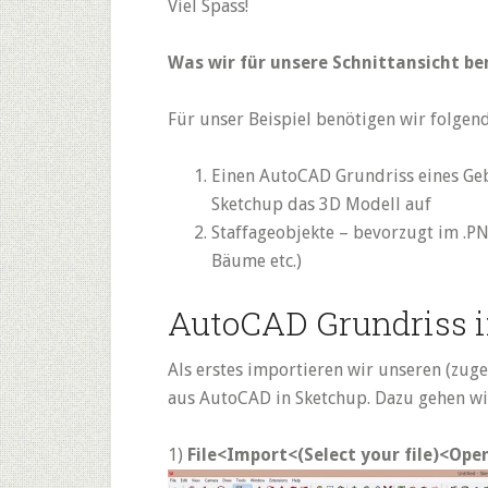
Viel Spass!
Was wir für unsere Schnittansicht be
Für unser Beispiel benötigen wir folgend
Einen AutoCAD Grundriss eines Geb
Sketchup das 3D Modell auf
Staffageobjekte – bevorzugt im .P
Bäume etc.)
AutoCAD Grundriss i
Als erstes importieren wir unseren (zu
aus AutoCAD in Sketchup. Dazu gehen wir
1)
File<Import<(Select your file)<Ope