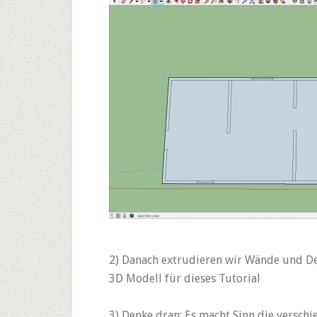
2) Danach extrudieren wir Wände und De
3D Modell für dieses Tutorial
3) Denke dran: Es macht Sinn die verschi