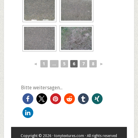
◄
1
...
5
6
7
8
►
Bitte weitersagen...
Copyright © 2026 · tonytextures.com · All rights reserved