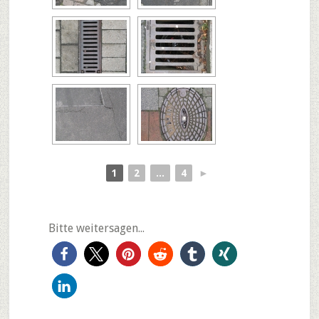
1
2
...
4
►
Bitte weitersagen...